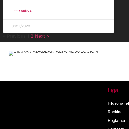
LEER MÁS »
06/11/2023
« Previous
1
2
Next »
Liga
Filosofía ra
Ranking
Reglamento 