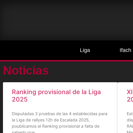
Liga
Ifach
Noticias
Ranking provisional de la Liga
XI
2025
2
Disputadas 3 pruebas de las 4 establecidas para
Es
la Liga de rallyes 12h de Escalada 2025,
dis
poublicamos el Ranking provisional a falta de
RA
saberlo que
Mad