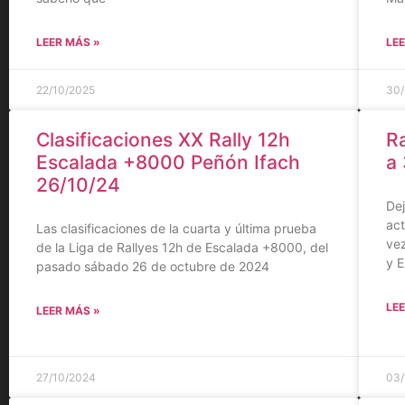
LEER MÁS »
LEE
22/10/2025
30/
Clasificaciones XX Rally 12h
Ra
Escalada +8000 Peñón Ifach
a 
26/10/24
Dej
act
Las clasificaciones de la cuarta y última prueba
vez
de la Liga de Rallyes 12h de Escalada +8000, del
y E
pasado sábado 26 de octubre de 2024
LEE
LEER MÁS »
27/10/2024
03/