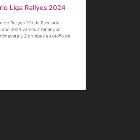
rio Liga Rallyes 2024
ga de Rallyes 12h de Escalada
 año 2024 vamos a tener dos
primavera y 2 pruebas en otoño de