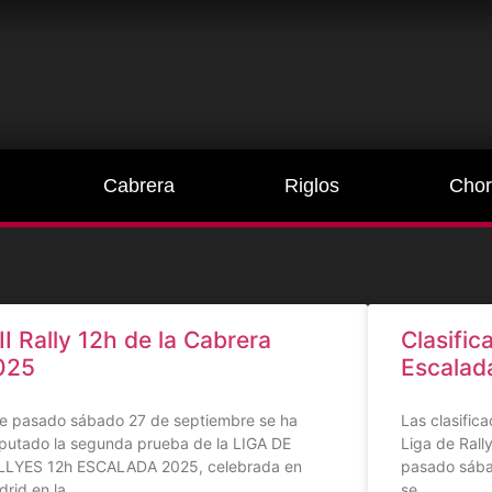
Cabrera
Riglos
Chor
II Rally 12h de la Cabrera
Clasific
025
Escalad
te pasado sábado 27 de septiembre se ha
Las clasific
putado la segunda prueba de la LIGA DE
Liga de Rall
LLYES 12h ESCALADA 2025, celebrada en
pasado sába
rid en la
se