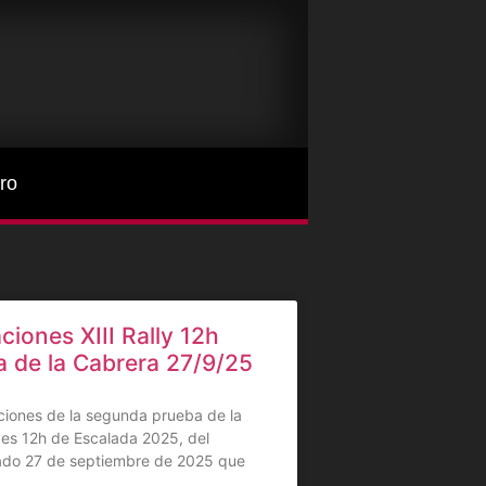
ro
aciones XIII Rally 12h
a de la Cabrera 27/9/25
aciones de la segunda prueba de la
yes 12h de Escalada 2025, del
do 27 de septiembre de 2025 que