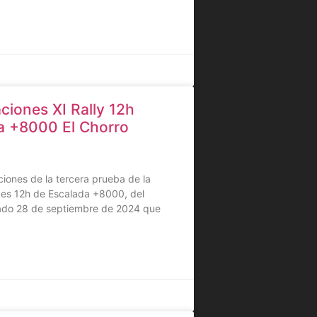
aciones XI Rally 12h
a +8000 El Chorro
aciones de la tercera prueba de la
yes 12h de Escalada +8000, del
do 28 de septiembre de 2024 que