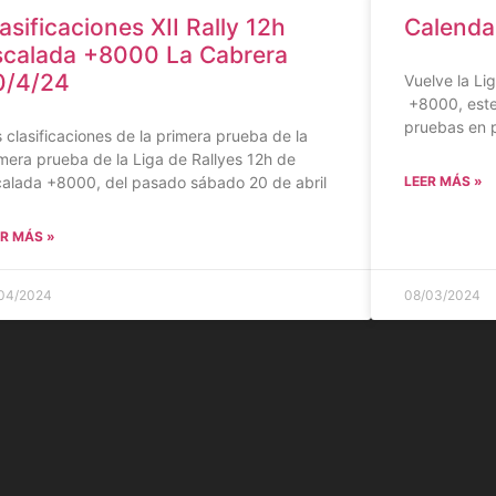
asificaciones XII Rally 12h
Calenda
scalada +8000 La Cabrera
0/4/24
Vuelve la Li
+8000, este
pruebas en 
 clasificaciones de la primera prueba de la
mera prueba de la Liga de Rallyes 12h de
alada +8000, del pasado sábado 20 de abril
LEER MÁS »
R MÁS »
04/2024
08/03/2024